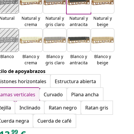
Natural
Natural y
Natural y
Natural y
Natural y
crema
gris claro
antracita
beige
Blanco
Blanco y
Blanco y
Blanco y
Blanco y
crema
gris claro
antracita
beige
tilo de apoyabrazos
Listones horizontales
Estructura abierta
Lamas verticales
Curvado
Plana ancha
ejilla
Inclinado
Ratan negro
Ratan gris
Cuerda negra
Cuerda de café
99