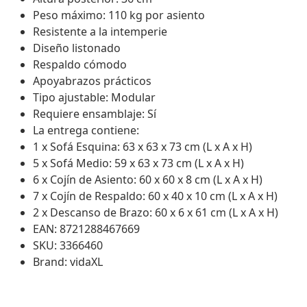
Peso máximo: 110 kg por asiento
Resistente a la intemperie
Diseño listonado
Respaldo cómodo
Apoyabrazos prácticos
Tipo ajustable: Modular
Requiere ensamblaje: Sí
La entrega contiene:
1 x Sofá Esquina: 63 x 63 x 73 cm (L x A x H)
5 x Sofá Medio: 59 x 63 x 73 cm (L x A x H)
6 x Cojín de Asiento: 60 x 60 x 8 cm (L x A x H)
7 x Cojín de Respaldo: 60 x 40 x 10 cm (L x A x H)
2 x Descanso de Brazo: 60 x 6 x 61 cm (L x A x H)
EAN: 8721288467669
SKU: 3366460
Brand: vidaXL