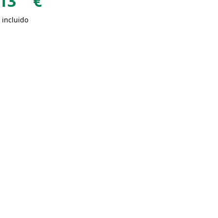
13
€
 incluido