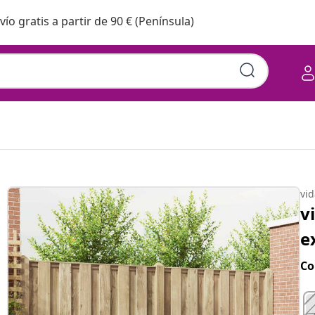
vío gratis a partir de 90 € (Península)
vi
v
e
Co