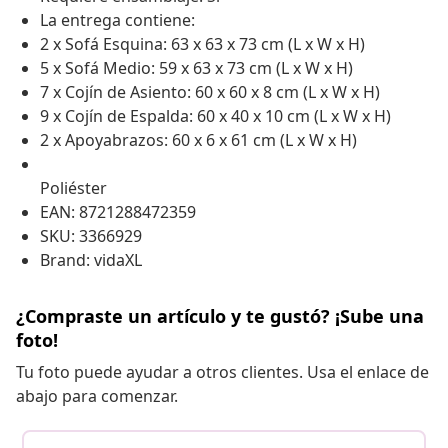
La entrega contiene:
2 x Sofá Esquina: 63 x 63 x 73 cm (L x W x H)
5 x Sofá Medio: 59 x 63 x 73 cm (L x W x H)
7 x Cojín de Asiento: 60 x 60 x 8 cm (L x W x H)
9 x Cojín de Espalda: 60 x 40 x 10 cm (L x W x H)
2 x Apoyabrazos: 60 x 6 x 61 cm (L x W x H)
Poliéster
EAN: 8721288472359
SKU: 3366929
Brand: vidaXL
¿Compraste un artículo y te gustó? ¡Sube una
foto!
Tu foto puede ayudar a otros clientes. Usa el enlace de
abajo para comenzar.