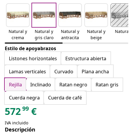
Natural y
Natural y
Natural y
Natural y
Natural
crema
gris claro
antracita
beige
Estilo de apoyabrazos
Listones horizontales
Estructura abierta
Lamas verticales
Curvado
Plana ancha
Rejilla
Inclinado
Ratan negro
Ratan gris
Cuerda negra
Cuerda de café
99
572
€
IVA incluido
Descripción