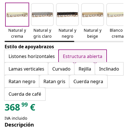
Natural y
Natural y
Natural y
Natural y
Blanco y
crema
gris claro
negro
beige
crema
Estilo de apoyabrazos
Listones horizontales
Estructura abierta
Lamas verticales
Curvado
Rejilla
Inclinado
Ratan negro
Ratan gris
Cuerda negra
Cuerda de café
99
368
€
IVA incluido
Descripción