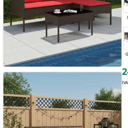
G
2
IVA