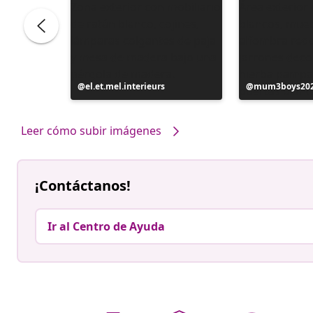
Publicación
el.et.mel.interieurs
Publicación
mum3boys20
realizada
realizada
por
por
Leer cómo subir imágenes
¡Contáctanos!
Ir al Centro de Ayuda