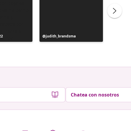
22
Publicación
judith_brandsma
Publicac
flickorn
realizada
realizad
por
por
Chatea con nosotros