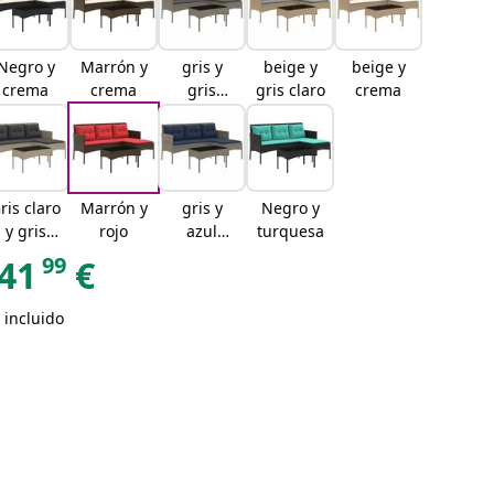
Negro y
Marrón y
gris y
beige y
beige y
crema
crema
gris
gris claro
crema
oscuro
ris claro
Marrón y
gris y
Negro y
y gris
rojo
azul
turquesa
oscuro
marino
99
41
€
 incluido