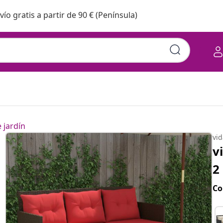
vío gratis a partir de 90 € (Península)
 jardín
vi
v
2
Co