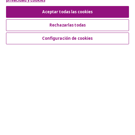
privacidad y cookies
Desistir del contrato
Aceptar todas las cookies
Rechazarlas todas
Servicio al Cliente
Configuración de cookies
Empresas
vidaXL
Descubre mas
© 2008-2026 vidaXL www.vidaxl.es es una página web de