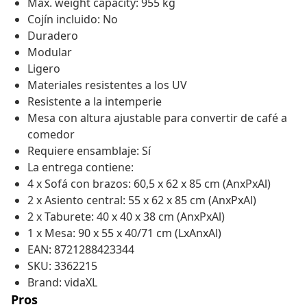
Max. weight capacity: 955 kg
Cojín incluido: No
Duradero
Modular
Ligero
Materiales resistentes a los UV
Resistente a la intemperie
Mesa con altura ajustable para convertir de café a
comedor
Requiere ensamblaje: Sí
La entrega contiene:
4 x Sofá con brazos: 60,5 x 62 x 85 cm (AnxPxAl)
2 x Asiento central: 55 x 62 x 85 cm (AnxPxAl)
2 x Taburete: 40 x 40 x 38 cm (AnxPxAl)
1 x Mesa: 90 x 55 x 40/71 cm (LxAnxAl)
EAN: 8721288423344
SKU: 3362215
Brand: vidaXL
Pros