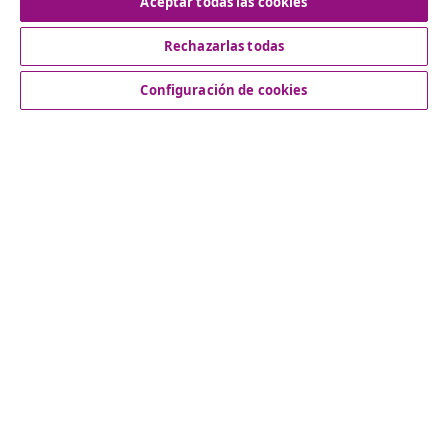
Aceptar todas las cookies
Rechazarlas todas
Servicio al Cliente
Configuración de cookies
Empresas
vidaXL
Descubre mas
© 2008-2026 vidaXL www.vidaxl.es es una página web de
vidaXL Marketplace International B.V.