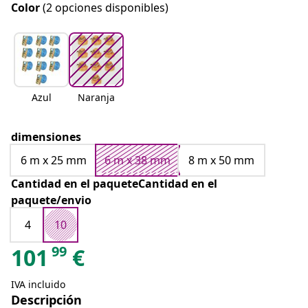
Color
(2 opciones disponibles)
Azul
Naranja
dimensiones
6 m x 25 mm
6 m x 38 mm
8 m x 50 mm
Cantidad en el paqueteCantidad en el
paquete/envio
4
10
99
101
€
IVA incluido
Descripción