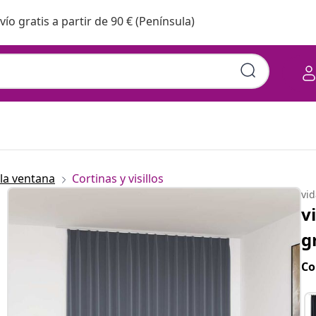
vío gratis a partir de 90 € (Península)
la ventana
Cortinas y visillos
vi
v
g
Co