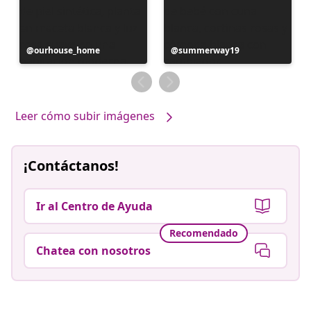
Publicación
ourhouse_home
Publicación
summerway19
realizada
realizada
por
por
Leer cómo subir imágenes
¡Contáctanos!
Ir al Centro de Ayuda
Recomendado
Chatea con nosotros