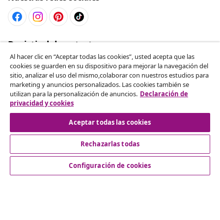
Desistir del contrato
Solicita la cancelación de tu pedido.
Al hacer clic en “Aceptar todas las cookies”, usted acepta que las
cookies se guarden en su dispositivo para mejorar la navegación del
sitio, analizar el uso del mismo,colaborar con nuestros estudios para
Desistir del contrato
marketing y anuncios personalizados. Las cookies también se
utilizan para la personalización de anuncios.
Declaración de
privacidad y cookies
Aceptar todas las cookies
Servicio al Cliente
Rechazarlas todas
Empresas
Configuración de cookies
vidaXL
Descubre mas