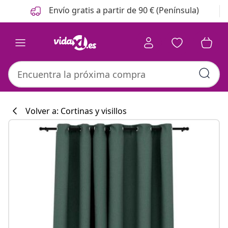
Anterior
Siguiente
Envío gratis a partir de 90 € (Península)
Volver a: Cortinas y visillos
Colección de co
#sharemevidaxl