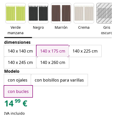
Verde
Negro
Marrón
Crema
Gris
manzana
oscuro
dimensiones
140 x 140 cm
140 x 175 cm
140 x 225 cm
140 x 245 cm
140 x 260 cm
Modelo
con ojales
con bolsillos para varillas
con bucles
99
14
€
IVA incluido