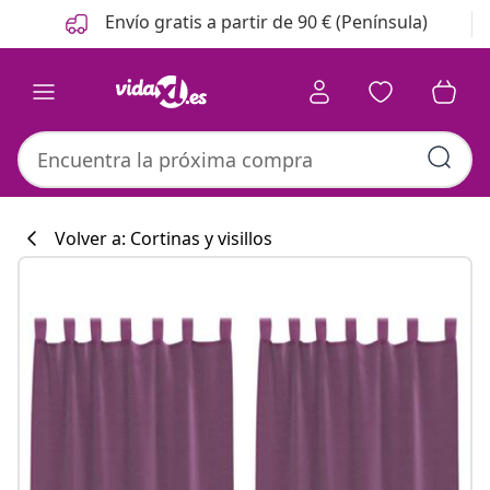
Anterior
Siguiente
Envío gratis a partir de 90 € (Península)
Volver a: Cortinas y visillos
Colección de co
#sharemevidaxl