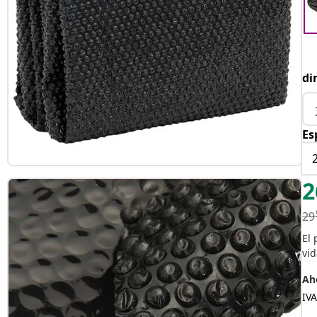
di
Es
2
29
El 
vid
Aho
IVA