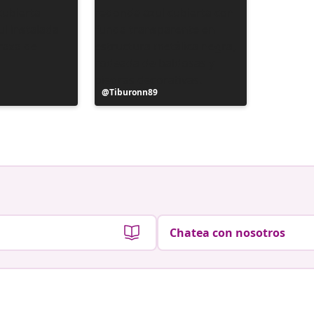
Publicación
Tiburonn89
realizada
por
Chatea con nosotros