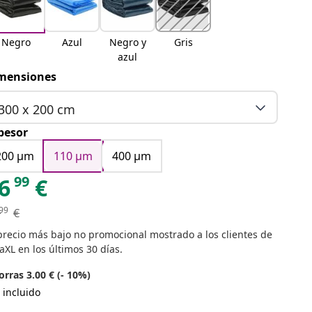
Negro
Azul
Negro y
Gris
azul
mensiones
300 x 200 cm
pesor
200 μm
110 μm
400 μm
99
6
€
99
€
precio más bajo no promocional mostrado a los clientes de
aXL en los últimos 30 días.
rras 3.00 € (- 10%)
 incluido