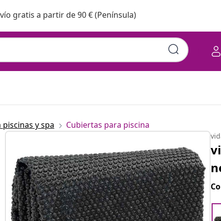
vío gratis a partir de 90 € (Península)
 piscinas y spa
Cubiertas para piscina
vi
v
n
Co