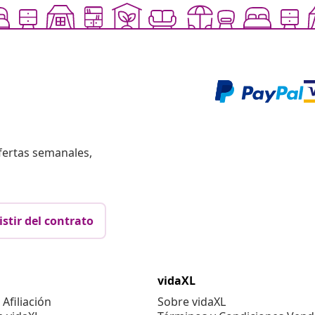
fertas semanales,
istir del contrato
vidaXL
Afiliación
Sobre vidaXL