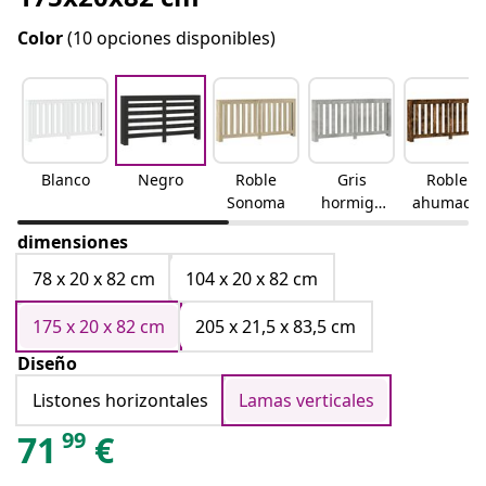
Color
(10 opciones disponibles)
Blanco
Negro
Roble
Gris
Roble
Sonoma
hormigó
ahumado
n
dimensiones
78 x 20 x 82 cm
104 x 20 x 82 cm
175 x 20 x 82 cm
205 x 21,5 x 83,5 cm
Diseño
Listones horizontales
Lamas verticales
99
71
€