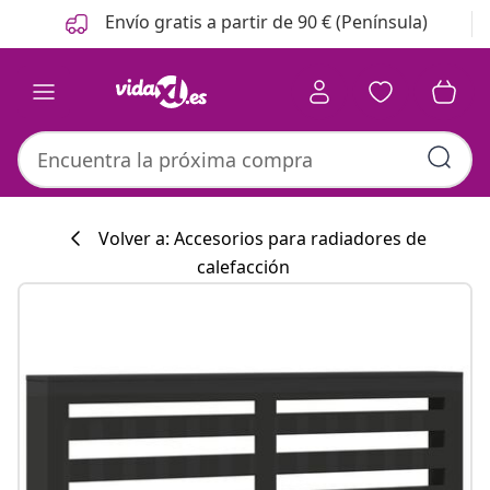
Anterior
Siguiente
Envío gratis a partir de 90 € (Península)
Volver a: Accesorios para radiadores de
calefacción
Colección de co
#sharemevidaxl