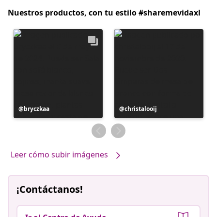
Nuestros productos, con tu estilo #sharemevidaxl
Publicación
bryczkaa
Publicación
christalooij
realizada
realizada
por
por
Leer cómo subir imágenes
¡Contáctanos!