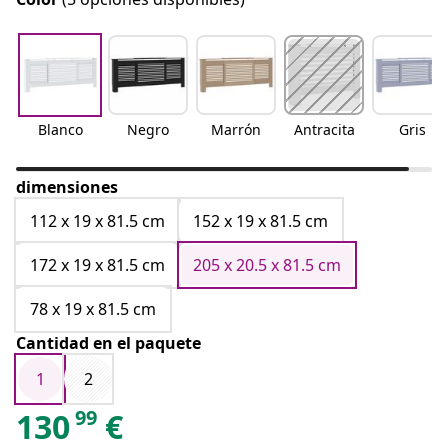
Blanco
Negro
Marrón
Antracita
Gris
dimensiones
112 x 19 x 81.5 cm
152 x 19 x 81.5 cm
172 x 19 x 81.5 cm
205 x 20.5 x 81.5 cm
78 x 19 x 81.5 cm
Cantidad en el paquete
1
2
99
130
€