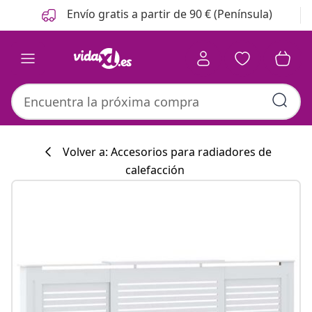
Anterior
Siguiente
Envío gratis a partir de 90 € (Península)
Volver a: Accesorios para radiadores de
calefacción
Colección de co
#sharemevidaxl