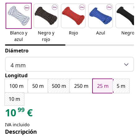
Blanco y
Negro y
Rojo
Azul
Negro
azul
rojo
Diámetro
4 mm
Longitud
100 m
50 m
500 m
250 m
25 m
5 m
10 m
99
10
€
IVA incluido
Descripción