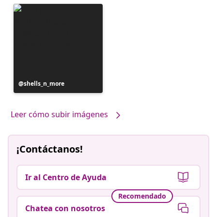
Publicación
shells_n_more
realizada
por
Leer cómo subir imágenes
¡Contáctanos!
Ir al Centro de Ayuda
Recomendado
Chatea con nosotros