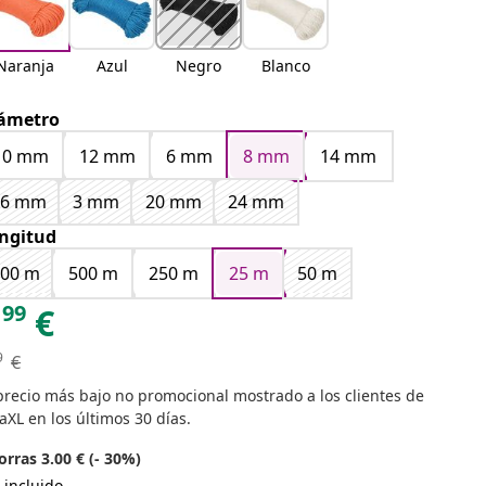
Naranja
Azul
Negro
Blanco
ámetro
10 mm
12 mm
6 mm
8 mm
14 mm
16 mm
3 mm
20 mm
24 mm
ngitud
100 m
500 m
250 m
25 m
50 m
99
€
9
€
precio más bajo no promocional mostrado a los clientes de
aXL en los últimos 30 días.
rras 3.00 € (- 30%)
 incluido