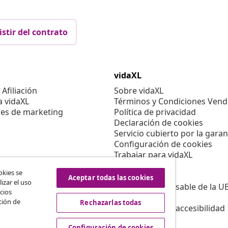
istir del contrato
vidaXL
Afiliación
Sobre vidaXL
a vidaXL
Términos y Condiciones Vend
es de marketing
Política de privacidad
Declaración de cookies
Servicio cubierto por la garan
Configuración de cookies
Trabajar para vidaXL
Aviso legal
okies se
Seguridad
Aceptar todas las cookies
izar el uso
Persona responsable de la U
cios
Política de EPR
ción de
Rechazarlas todas
Información de accesibilidad
Configuración de cookies