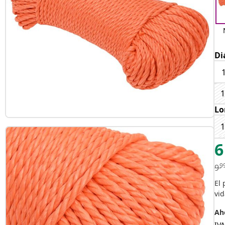
Di
Lo
6
9
9
El 
vid
Aho
IVA