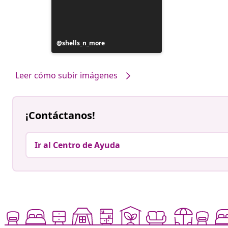
Publicación
shells_n_more
realizada
por
Leer cómo subir imágenes
¡Contáctanos!
Ir al Centro de Ayuda