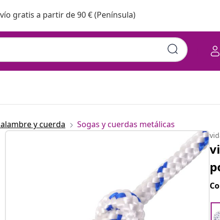
vío gratis a partir de 90 € (Península)
 alambre y cuerda
Sogas y cuerdas metálicas
vi
v
p
Co