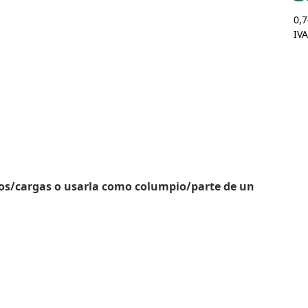
0,7
IVA
tos/cargas o usarla como columpio/parte de un