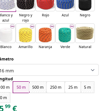
Blanco y
Negro y
Rojo
Azul
Negro
azul
rojo
Blanco
Amarillo
Naranja
Verde
Natural
ámetro
16 mm
ngitud
100 m
50 m
500 m
250 m
25 m
5 m
10 m
99
5
€