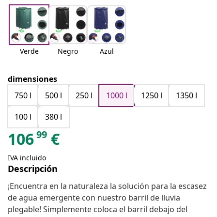
Verde
Negro
Azul
dimensiones
750 l
500 l
250 l
1000 l
1250 l
1350 l
100 l
380 l
99
106
€
IVA incluido
Descripción
¡Encuentra en la naturaleza la solución para la escasez
de agua emergente con nuestro barril de lluvia
plegable! Simplemente coloca el barril debajo del