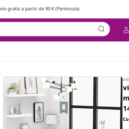
vío gratis a partir de 90 € (Península)
s
vi
v
m
1
Co