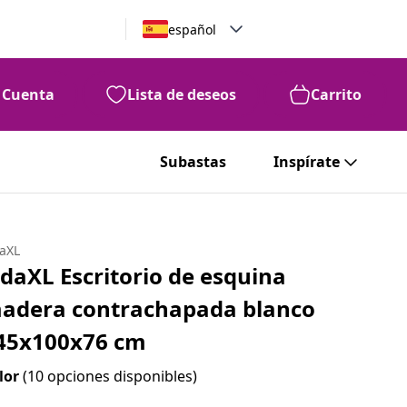
español
Cuenta
Lista de deseos
Carrito
Subastas
Inspírate
daXL
idaXL Escritorio de esquina
adera contrachapada blanco
45x100x76 cm
lor
(10 opciones disponibles)