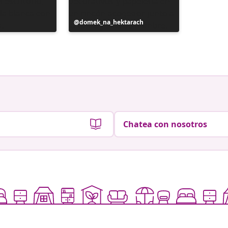
Publicación
domek_na_hektarach
Publicac
mirasen
realizada
realizad
por
por
Chatea con nosotros