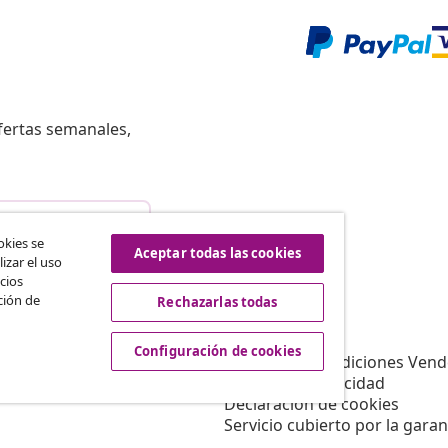
fertas semanales,
istir del contrato
okies se
Aceptar todas las cookies
izar el uso
cios
ción de
Rechazarlas todas
vidaXL
Afiliación
Sobre vidaXL
Configuración de cookies
a vidaXL
Términos y Condiciones Vend
es de marketing
Política de privacidad
Declaración de cookies
Servicio cubierto por la garan
Configuración de cookies