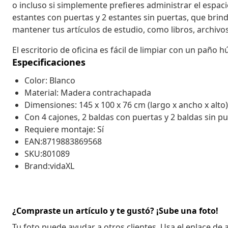
o incluso si simplemente prefieres administrar el espacio
estantes con puertas y 2 estantes sin puertas, que br
mantener tus artículos de estudio, como libros, archivos
El escritorio de oficina es fácil de limpiar con un paño 
Especificaciones
Color: Blanco
Material: Madera contrachapada
Dimensiones: 145 x 100 x 76 cm (largo x ancho x alto)
Con 4 cajones, 2 baldas con puertas y 2 baldas sin p
Requiere montaje: Sí
EAN:8719883869568
SKU:801089
Brand:vidaXL
¿Compraste un artículo y te gustó? ¡Sube una foto!
Tu foto puede ayudar a otros clientes. Usa el enlace de