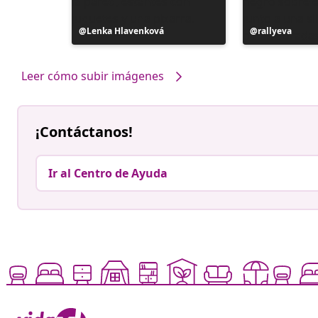
Publicación
Lenka Hlavenková
Publicación
rallyeva
realizada
realizada
por
por
Leer cómo subir imágenes
¡Contáctanos!
Ir al Centro de Ayuda