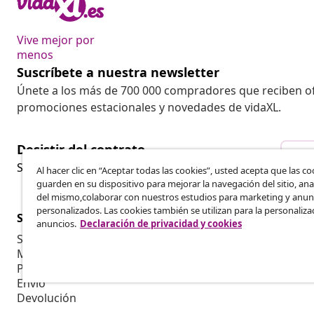
Vive mejor por
menos
Suscríbete a nuestra newsletter
Únete a los más de 700 000 compradores que reciben o
promociones estacionales y novedades de vidaXL.
Desistir del contrato
Des
Solicita la cancelación de tu pedido.
Al hacer clic en “Aceptar todas las cookies”, usted acepta que las co
guarden en su dispositivo para mejorar la navegación del sitio, anal
del mismo,colaborar con nuestros estudios para marketing y anun
personalizados. Las cookies también se utilizan para la personaliza
Servicio al Cliente
Empresas
anuncios.
Declaración de privacidad y cookies
Seguimiento del pedido
Programa de 
Mi cuenta
Producir par
Pago
Colaboracion
Envío
Devolución
Información del producto