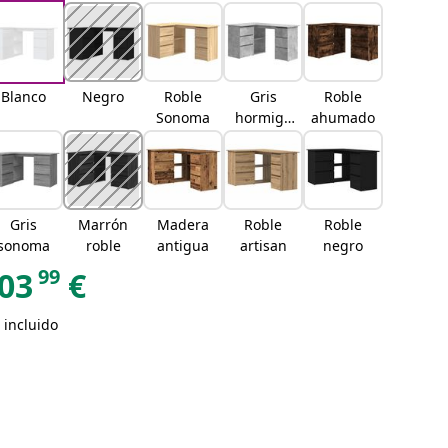
Blanco
Negro
Roble
Gris
Roble
Sonoma
hormigó
ahumado
n
Gris
Marrón
Madera
Roble
Roble
sonoma
roble
antigua
artisan
negro
99
03
€
 incluido