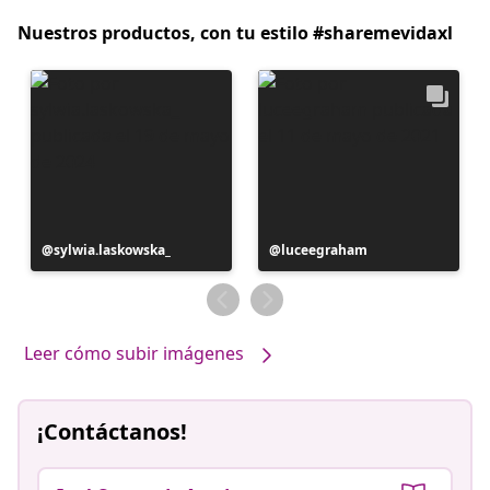
Nuestros productos, con tu estilo #sharemevidaxl
Publicación
sylwia.laskowska_
Publicación
luceegraham
realizada
realizada
por
por
Leer cómo subir imágenes
¡Contáctanos!