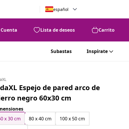
español
Cuenta
Lista de deseos
Carrito
Subastas
Inspírate
daXL
idaXL Espejo de pared arco de
ierro negro 60x30 cm
mensiones
60 x 30 cm
80 x 40 cm
100 x 50 cm