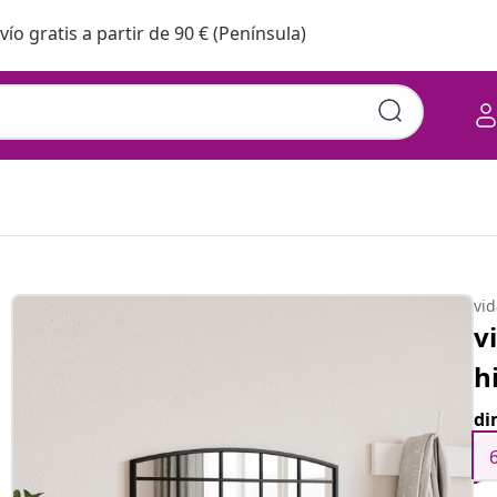
vío gratis a partir de 90 € (Península)
vi
v
h
di