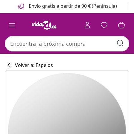
Anterior
Siguiente
Envío gratis a partir de 90 € (Península)
Volver a: Espejos
Colección de co
#sharemevidaxl