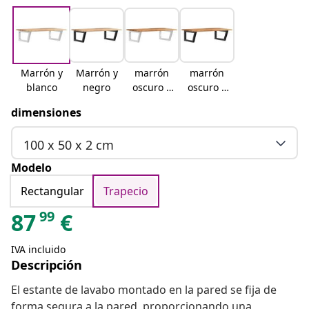
Marrón y
Marrón y
marrón
marrón
blanco
negro
oscuro y
oscuro y
blanco
negro
dimensiones
100 x 50 x 2 cm
Modelo
Rectangular
Trapecio
99
87
€
IVA incluido
Descripción
El estante de lavabo montado en la pared se fija de
forma segura a la pared, proporcionando una