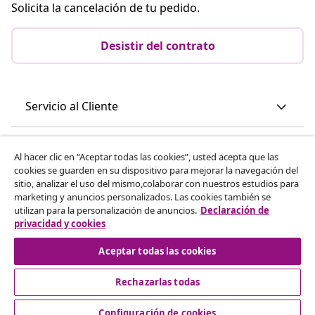
Suscríbete a nuestra newsletter
Únete a los más de 700 000 compradores que reciben
ofertas semanales, promociones estacionales y
novedades de vidaXL.
Nuestras redes sociales
Al hacer clic en “Aceptar todas las cookies”, usted acepta que las
cookies se guarden en su dispositivo para mejorar la navegación del
Desistir del contrato
sitio, analizar el uso del mismo,colaborar con nuestros estudios para
Solicita la cancelación de tu pedido.
marketing y anuncios personalizados. Las cookies también se
utilizan para la personalización de anuncios.
Declaración de
privacidad y cookies
Desistir del contrato
Aceptar todas las cookies
Rechazarlas todas
Servicio al Cliente
Configuración de cookies