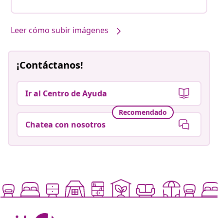
Nuestros productos, con tu estilo #sharemevidaxl
Publicación
vaaalouh
realizada
por
Leer cómo subir imágenes
¡Contáctanos!