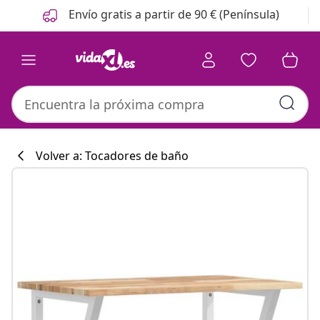
Anterior
Siguiente
Envío gratis a partir de 90 € (Península)
Volver a: Tocadores de baño
Colección de co
#sharemevidaxl