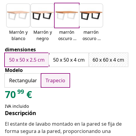
Marrón y
Marrón y
marrón
marrón
blanco
negro
oscuro y
oscuro y
blanco
negro
dimensiones
50 x 50 x 2.5 cm
50 x 50 x 4 cm
60 x 60 x 4 cm
Modelo
Rectangular
Trapecio
99
70
€
IVA incluido
Descripción
El estante de lavabo montado en la pared se fija de
forma segura a la pared, proporcionando una