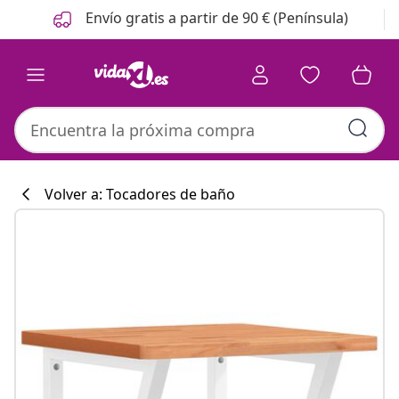
Anterior
Siguiente
Envío gratis a partir de 90 € (Península)
Volver a: Tocadores de baño
Colección de co
#sharemevidaxl