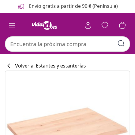
Anterior
Siguiente
Envío gratis a partir de 90 € (Península)
Volver a: Estantes y estanterías
Colección de co
#sharemevidaxl