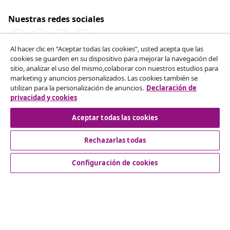
Nuestras redes sociales
Al hacer clic en “Aceptar todas las cookies”, usted acepta que las
cookies se guarden en su dispositivo para mejorar la navegación del
Desistir del contrato
sitio, analizar el uso del mismo,colaborar con nuestros estudios para
marketing y anuncios personalizados. Las cookies también se
Solicita la cancelación de tu pedido.
utilizan para la personalización de anuncios.
Declaración de
privacidad y cookies
Desistir del contrato
Aceptar todas las cookies
Rechazarlas todas
Servicio al Cliente
Configuración de cookies
Empresas
vidaXL