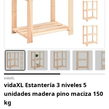
vidaXL
vidaXL Estantería 3 niveles 5
unidades madera pino maciza 150
kg