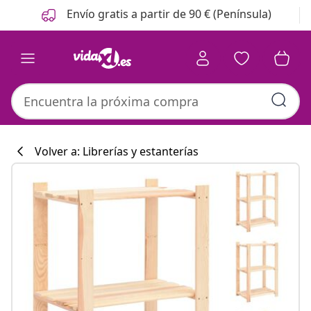
Anterior
Siguiente
Envío gratis a partir de 90 € (Península)
Volver a: Librerías y estanterías
Colección de co
#sharemevidaxl