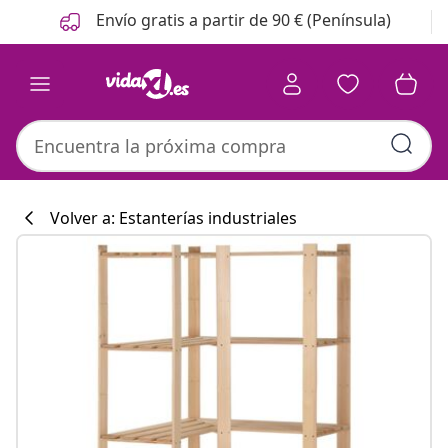
Anterior
Siguiente
Envío gratis a partir de 90 € (Península)
Volver a: Estanterías industriales
Colección de co
#sharemevidaxl