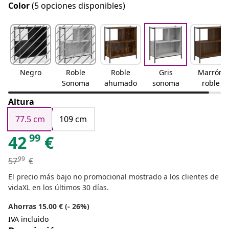
Color
(5 opciones disponibles)
Negro
Roble
Roble
Gris
Marrón
Sonoma
ahumado
sonoma
roble
Altura
77.5 cm
109 cm
99
42
€
99
57
€
El precio más bajo no promocional mostrado a los clientes de
vidaXL en los últimos 30 días.
Ahorras 15.00 € (- 26%)
IVA incluido