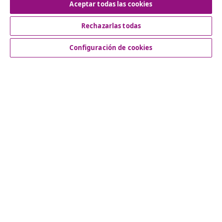
Aceptar todas las cookies
Rechazarlas todas
Servicio al Cliente
Configuración de cookies
Empresas
vidaXL
Descubre mas
© 2008-2026 vidaXL www.vidaxl.es es una página web de
vidaXL Marketplace International B.V.