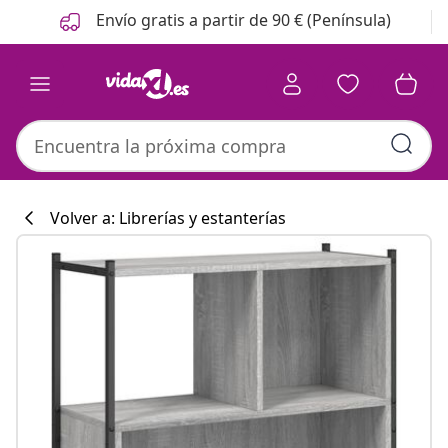
Anterior
Siguiente
Envío gratis a partir de 90 € (Península)
Volver a: Librerías y estanterías
Colección de co
#sharemevidaxl