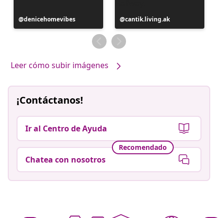
Publicación
denicehomevibes
Publicación
cantik.living.ak
realizada
realizada
por
por
Leer cómo subir imágenes
¡Contáctanos!
Ir al Centro de Ayuda
Recomendado
Chatea con nosotros