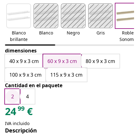
Blanco
Blanco
Negro
Gris
Roble
brillante
Sonoma
dimensiones
40 x 9 x 3 cm
60 x 9 x 3 cm
80 x 9 x 3 cm
100 x 9 x 3 cm
115 x 9 x 3 cm
Cantidad en el paquete
2
4
99
24
€
IVA incluido
Descripción