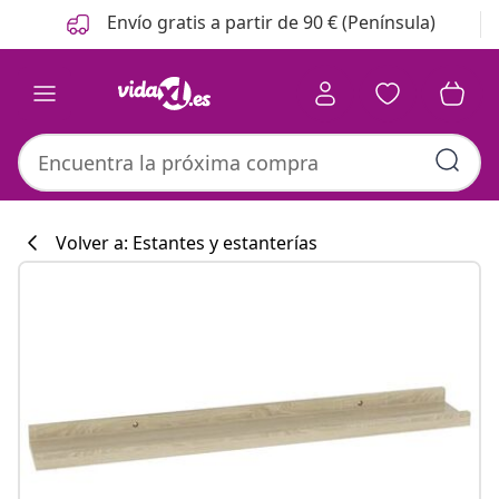
Anterior
Siguiente
Envío gratis a partir de 90 € (Península)
Volver a: Estantes y estanterías
Colección de co
#sharemevidaxl