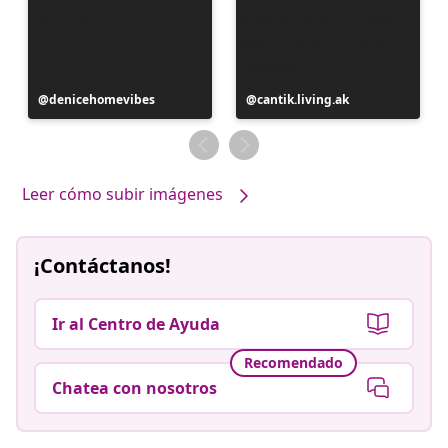
Publicación
denicehomevibes
Publicación
cantik.living.ak
realizada
realizada
por
por
Leer cómo subir imágenes
¡Contáctanos!
Ir al Centro de Ayuda
Recomendado
Chatea con nosotros