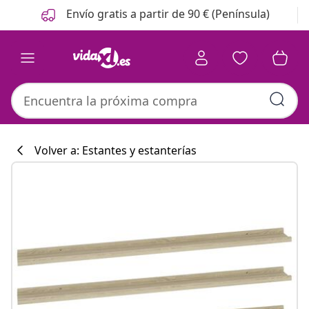
Anterior
Siguiente
Envío gratis a partir de 90 € (Península)
Volver a: Estantes y estanterías
Colección de co
#sharemevidaxl