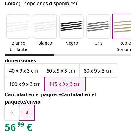
Color
(12 opciones disponibles)
Blanco
Blanco
Negro
Gris
Roble
brillante
Sonoma
dimensiones
40 x 9 x 3 cm
60 x 9 x 3 cm
80 x 9 x 3 cm
100 x 9 x 3 cm
115 x 9 x 3 cm
Cantidad en el paqueteCantidad en el
paquete/envio
2
4
99
56
€