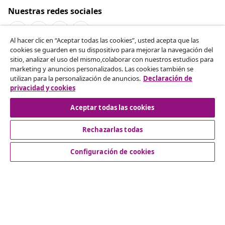
Nuestras redes sociales
Al hacer clic en “Aceptar todas las cookies”, usted acepta que las
cookies se guarden en su dispositivo para mejorar la navegación del
Desistir del contrato
sitio, analizar el uso del mismo,colaborar con nuestros estudios para
marketing y anuncios personalizados. Las cookies también se
Solicita la cancelación de tu pedido.
utilizan para la personalización de anuncios.
Declaración de
privacidad y cookies
Desistir del contrato
Aceptar todas las cookies
Rechazarlas todas
Servicio al Cliente
Configuración de cookies
Empresas
vidaXL