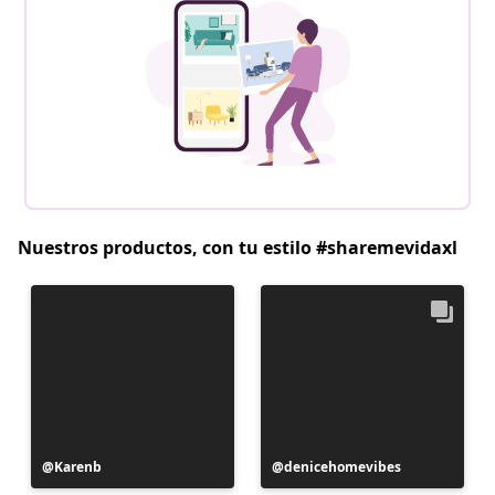
Nuestros productos, con tu estilo #sharemevidaxl
Publicación
Karenb
Publicación
denicehomevibes
realizada
realizada