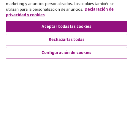
marketing y anuncios personalizados. Las cookies también se
Solicita la cancelación de tu pedido.
utilizan para la personalización de anuncios.
Declaración de
privacidad y cookies
Desistir del contrato
Aceptar todas las cookies
Rechazarlas todas
Servicio al Cliente
Configuración de cookies
Empresas
vidaXL
Descubre mas