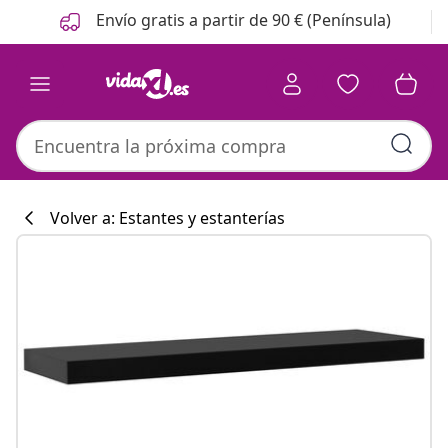
Anterior
Siguiente
Envío gratis a partir de 90 € (Península)
Volver a: Estantes y estanterías
Colección de co
#sharemevidaxl