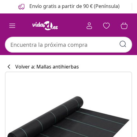
Anterior
Siguiente
Envío gratis a partir de 90 € (Península)
Volver a: Mallas antihierbas
Colección de co
#sharemevidaxl