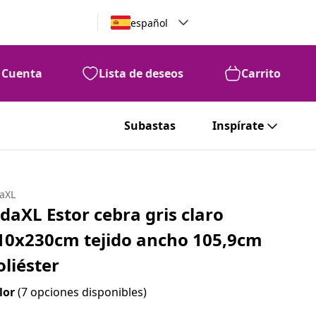
español
Cuenta
Lista de deseos
Carrito
Subastas
Inspírate
daXL
idaXL Estor cebra gris claro
10x230cm tejido ancho 105,9cm
oliéster
lor
(7 opciones disponibles)