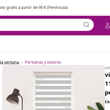
vío gratis a partir de 90 € (Península)
la ventana
Persianas y estores
vi
v
1
p
Co