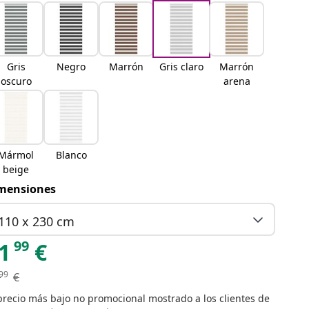
Gris
Negro
Marrón
Gris claro
Marrón
oscuro
arena
Mármol
Blanco
beige
mensiones
110 x 230 cm
99
1
€
99
€
precio más bajo no promocional mostrado a los clientes de