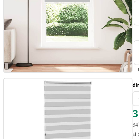
di
3
34
El 