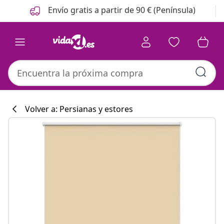
Anterior
Siguiente
Envío gratis a partir de 90 € (Península)
Volver a: Persianas y estores
Colección de co
#sharemevidaxl