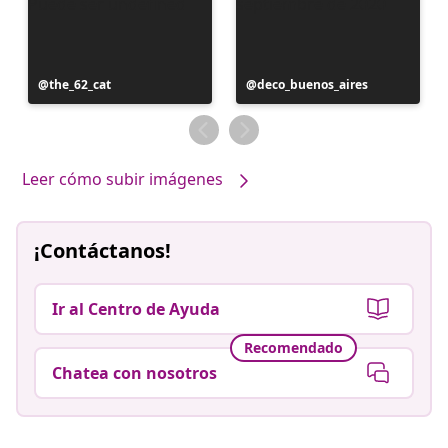
Publicación
the_62_cat
Publicación
deco_buenos_aires
realizada
realizada
por
por
Leer cómo subir imágenes
¡Contáctanos!
Ir al Centro de Ayuda
Recomendado
Chatea con nosotros