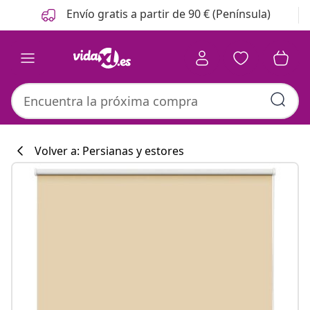
Anterior
Siguiente
Envío gratis a partir de 90 € (Península)
Volver a: Persianas y estores
Colección de co
#sharemevidaxl