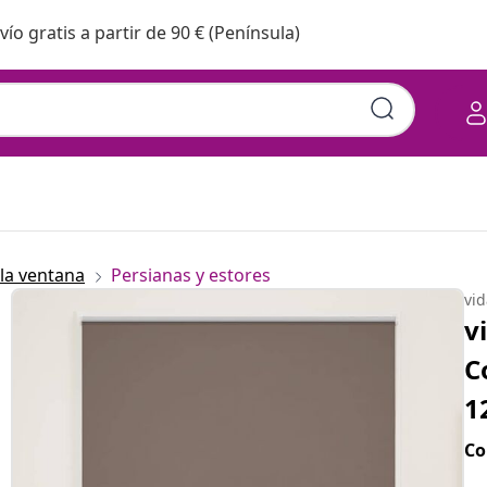
vío gratis a partir de 90 € (Península)
la ventana
Persianas y estores
vi
v
C
1
Co