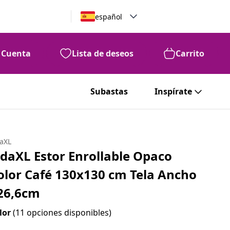
español
Cuenta
Lista de deseos
Carrito
Subastas
Inspírate
daXL
idaXL Estor Enrollable Opaco
olor Café 130x130 cm Tela Ancho
26,6cm
lor
(11 opciones disponibles)