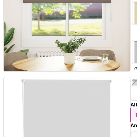
G
Al
An