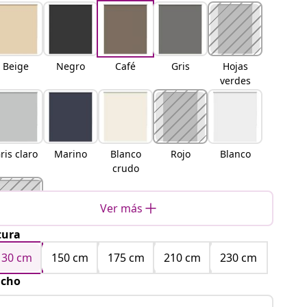
Beige
Negro
Café
Gris
Hojas
verdes
ris claro
Marino
Blanco
Rojo
Blanco
crudo
Ver más
tura
Amarillo
130 cm
150 cm
175 cm
210 cm
230 cm
cho