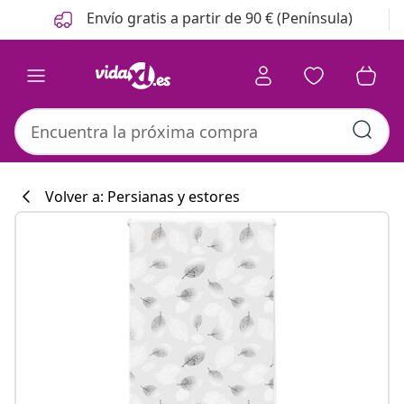
Anterior
Siguiente
Envío gratis a partir de 90 € (Península)
Volver a: Persianas y estores
Colección de co
#sharemevidaxl