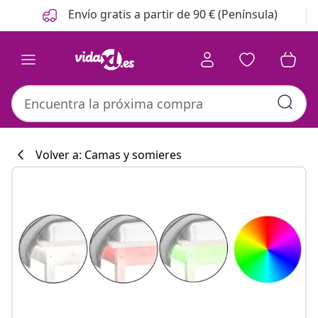
Anterior
Siguiente
Envío gratis a partir de 90 € (Península)
Volver a: Camas y somieres
Colección de co
#sharemevidaxl