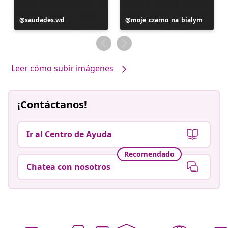
Publicación
saudades.wd
Publicación
moje_czarno_na_bialym
realizada
realizada
por
por
Leer cómo subir imágenes
¡Contáctanos!
Ir al Centro de Ayuda
Recomendado
Chatea con nosotros