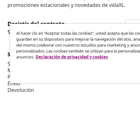
promociones estacionales y novedades de vidaXL.
Desistir del contrato
Des
Solicita la cancelación de tu pedido.
Al hacer clic en “Aceptar todas las cookies”, usted acepta que las co
guarden en su dispositivo para mejorar la navegación del sitio, anal
del mismo,colaborar con nuestros estudios para marketing y anun
personalizados. Las cookies también se utilizan para la personaliza
Servicio al Cliente
Empresas
anuncios.
Declaración de privacidad y cookies
Seguimiento del pedido
Programa de 
Mi cuenta
Producir par
Pago
Colaboracion
Envío
Devolución
Información del producto
Pedido