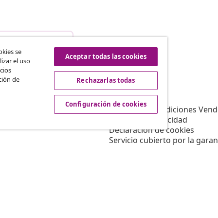
istir del contrato
okies se
Aceptar todas las cookies
izar el uso
cios
ción de
Rechazarlas todas
vidaXL
Afiliación
Sobre vidaXL
Configuración de cookies
a vidaXL
Términos y Condiciones Vend
es de marketing
Política de privacidad
Declaración de cookies
Servicio cubierto por la garan
Configuración de cookies
Trabajar para vidaXL
Aviso legal
Seguridad
Persona responsable de la U
Política de EPR
Información de accesibilidad