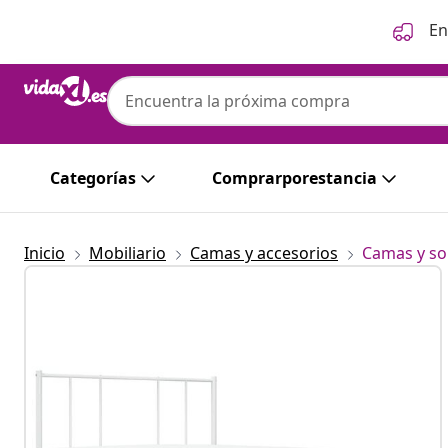
Anterior
Siguiente
En
vidaXL
vidaXL Estructura cama sin colchón con c
90x190 cm
Categorías
Comprarporestancia
Inicio
Mobiliario
Camas y accesorios
Camas y so