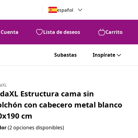
español
Cuenta
Lista de deseos
Carrito
99
70
€
Subastas
Inspírate
daXL
idaXL Estructura cama sin
olchón con cabecero metal blanco
0x190 cm
lor
(2 opciones disponibles)