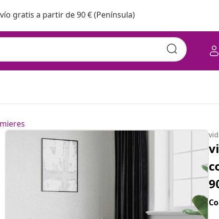
vío gratis a partir de 90 € (Península)
abecero metal blanco
mieres
vi
v
c
9
Co