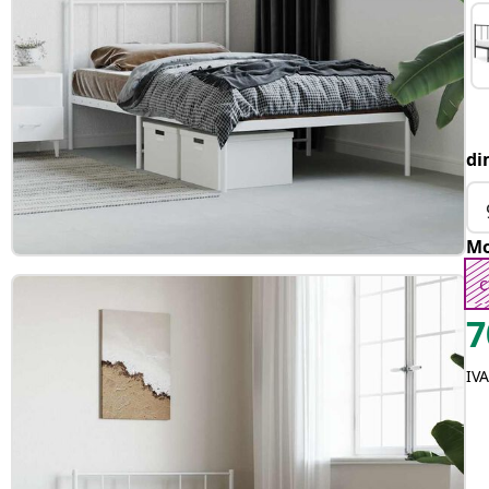
di
Mo
c
7
IVA