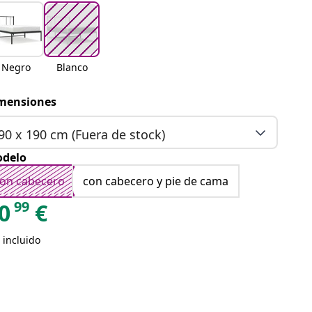
Negro
Blanco
mensiones
90 x 190 cm (Fuera de stock)
delo
on cabecero
con cabecero y pie de cama
99
0
€
 incluido