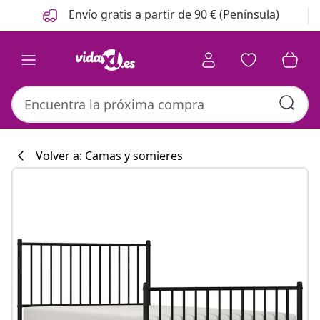
Anterior
Siguiente
Envío gratis a partir de 90 € (Península)
Volver a: Camas y somieres
Colección de co
#sharemevidaxl