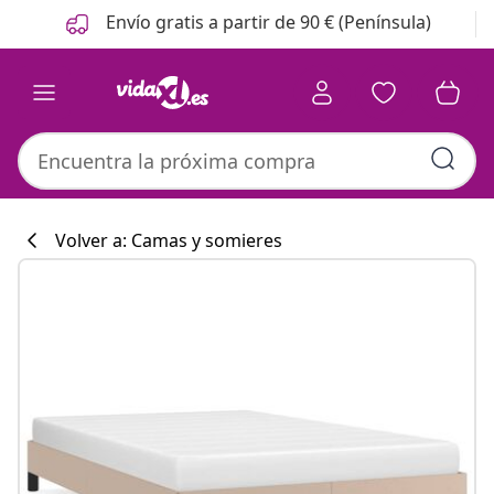
Anterior
Siguiente
Envío gratis a partir de 90 € (Península)
Volver a: Camas y somieres
Colección de co
#sharemevidaxl