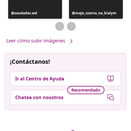
Publicación
saudades.wd
Publicación
moje_czarno_na_bialym
realizada
realizada
por
por
Leer cómo subir imágenes
¡Contáctanos!
Ir al Centro de Ayuda
Recomendado
Chatea con nosotros