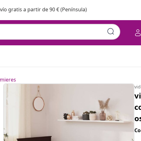
vío gratis a partir de 90 € (Península)
mieres
vi
v
c
o
Co