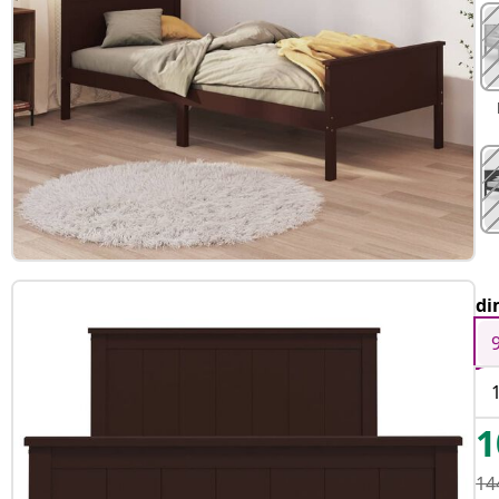
di
1
14