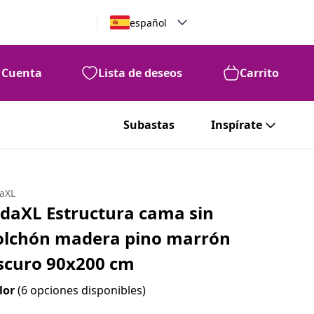
español
Cuenta
Lista de deseos
Carrito
Subastas
Inspírate
daXL
idaXL Estructura cama sin
olchón madera pino marrón
scuro 90x200 cm
lor
(6 opciones disponibles)