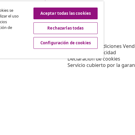
istir del contrato
okies se
Aceptar todas las cookies
izar el uso
cios
ción de
Rechazarlas todas
vidaXL
Afiliación
Sobre vidaXL
Configuración de cookies
a vidaXL
Términos y Condiciones Vend
es de marketing
Política de privacidad
Declaración de cookies
Servicio cubierto por la garan
Configuración de cookies
Trabajar para vidaXL
Aviso legal
Seguridad
Persona responsable de la U
Política de EPR
Información de accesibilidad