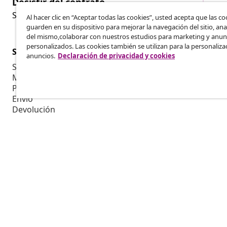
Desistir del contrato
Des
Solicita la cancelación de tu pedido.
Al hacer clic en “Aceptar todas las cookies”, usted acepta que las co
guarden en su dispositivo para mejorar la navegación del sitio, anal
del mismo,colaborar con nuestros estudios para marketing y anun
personalizados. Las cookies también se utilizan para la personaliza
Servicio al Cliente
Empresas
anuncios.
Declaración de privacidad y cookies
Seguimiento del pedido
Programa de 
Mi cuenta
Producir par
Pago
Colaboracion
Envío
Devolución
Información del producto
Pedido