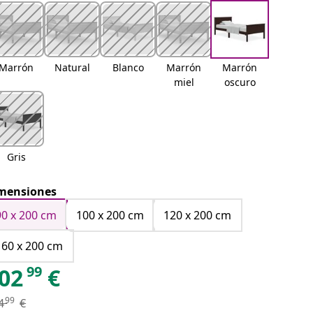
Marrón
Natural
Blanco
Marrón
Marrón
miel
oscuro
Gris
mensiones
90 x 200 cm
100 x 200 cm
120 x 200 cm
160 x 200 cm
99
02
€
99
4
€