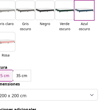
ris claro
Gris
Negro
Verde
Azul
oscuro
oscuro
oscuro
Rosa
tura
25 cm
35 cm
mensiones
200 x 200 cm
ciones adicionales