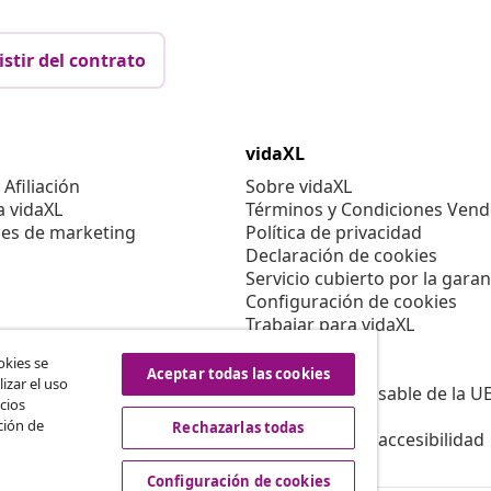
istir del contrato
vidaXL
Afiliación
Sobre vidaXL
a vidaXL
Términos y Condiciones Vend
es de marketing
Política de privacidad
Declaración de cookies
Servicio cubierto por la garan
Configuración de cookies
Trabajar para vidaXL
Aviso legal
okies se
Seguridad
Aceptar todas las cookies
izar el uso
Persona responsable de la U
cios
Política de EPR
ción de
Rechazarlas todas
Información de accesibilidad
Configuración de cookies