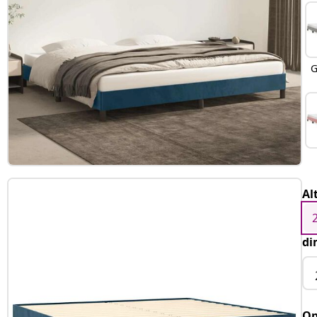
G
Al
di
Op