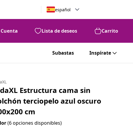
español
Cuenta
Lista de deseos
Carrito
Subastas
Inspírate
daXL
idaXL Estructura cama sin
olchón terciopelo azul oscuro
00x200 cm
lor
(6 opciones disponibles)