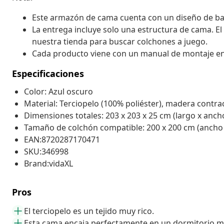
Este armazón de cama cuenta con un diseño de base 
La entrega incluye solo una estructura de cama. El
nuestra tienda para buscar colchones a juego.
Cada producto viene con un manual de montaje en la
Especificaciones
Color: Azul oscuro
Material: Terciopelo (100% poliéster), madera contr
Dimensiones totales: 203 x 203 x 25 cm (largo x ancho
Tamaño de colchón compatible: 200 x 200 cm (ancho x
EAN:8720287170471
SKU:346998
Brand:vidaXL
Pros
El terciopelo es un tejido muy rico.
Esta cama encaja perfectamente en un dormitorio 