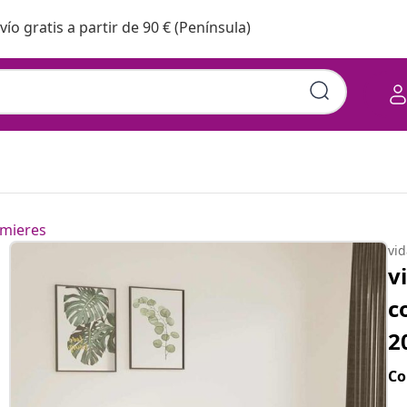
vío gratis a partir de 90 € (Península)
mieres
vi
v
c
2
Co