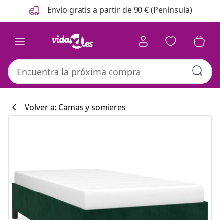
Anterior
Siguiente
Envío gratis a partir de 90 € (Península)
Volver a: Camas y somieres
Colección de co
#sharemevidaxl