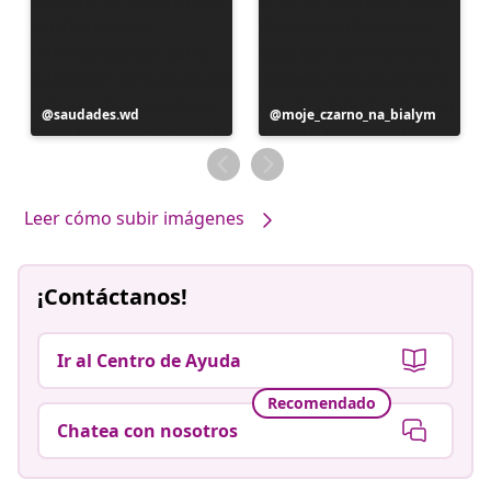
Publicación
saudades.wd
Publicación
moje_czarno_na_bialym
realizada
realizada
por
por
Leer cómo subir imágenes
¡Contáctanos!
Ir al Centro de Ayuda
Recomendado
Chatea con nosotros