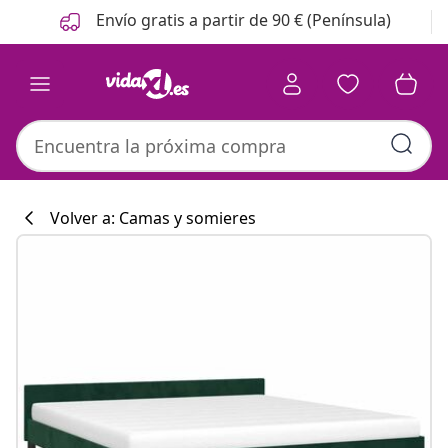
Anterior
Siguiente
Envío gratis a partir de 90 € (Península)
Volver a: Camas y somieres
Colección de co
#sharemevidaxl