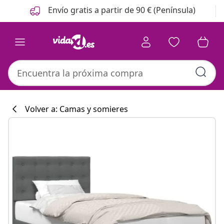
Anterior
Siguiente
Envío gratis a partir de 90 € (Península)
Volver a: Camas y somieres
Colección de co
#sharemevidaxl