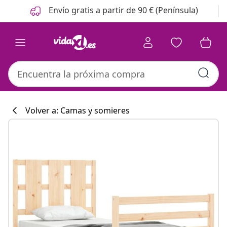
Anterior
Siguiente
Envío gratis a partir de 90 € (Península)
Volver a: Camas y somieres
Colección de co
#sharemevidaxl