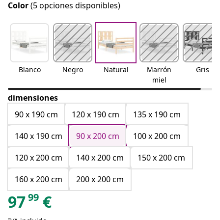
Color
(5 opciones disponibles)
Blanco
Negro
Natural
Marrón
Gris
miel
dimensiones
90 x 190 cm
120 x 190 cm
135 x 190 cm
140 x 190 cm
90 x 200 cm
100 x 200 cm
120 x 200 cm
140 x 200 cm
150 x 200 cm
160 x 200 cm
200 x 200 cm
99
97
€