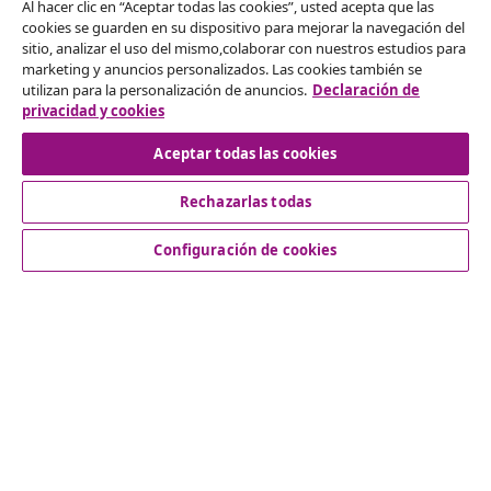
Al hacer clic en “Aceptar todas las cookies”, usted acepta que las
Desistir del contrato
cookies se guarden en su dispositivo para mejorar la navegación del
sitio, analizar el uso del mismo,colaborar con nuestros estudios para
Solicita la cancelación de tu pedido.
marketing y anuncios personalizados. Las cookies también se
utilizan para la personalización de anuncios.
Declaración de
Desistir del contrato
privacidad y cookies
Aceptar todas las cookies
Rechazarlas todas
Servicio al Cliente
Configuración de cookies
Empresas
vidaXL
Descubre mas