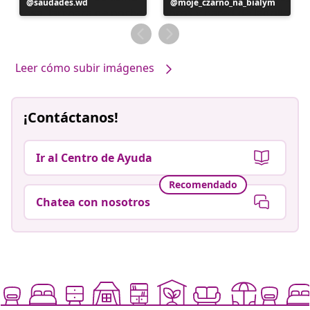
Publicación
saudades.wd
Publicación
moje_czarno_na_bialym
realizada
realizada
por
por
Leer cómo subir imágenes
¡Contáctanos!
Ir al Centro de Ayuda
Recomendado
Chatea con nosotros