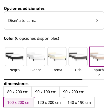
Opciones adicionales
Diseña tu cama
Color
(6 opciones disponibles)
Negro
Blanco
Crema
Gris
Capuchin
o
dimensiones
80 x 200 cm
90 x 190 cm
90 x 200 cm
100 x 200 cm
120 x 200 cm
140 x 190 cm