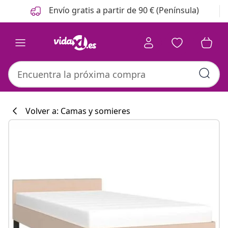
Anterior
Siguiente
Envío gratis a partir de 90 € (Península)
Volver a: Camas y somieres
Colección de co
#sharemevidaxl