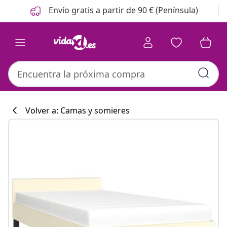
Anterior
Siguiente
Envío gratis a partir de 90 € (Península)
Volver a: Camas y somieres
Colección de co
#sharemevidaxl