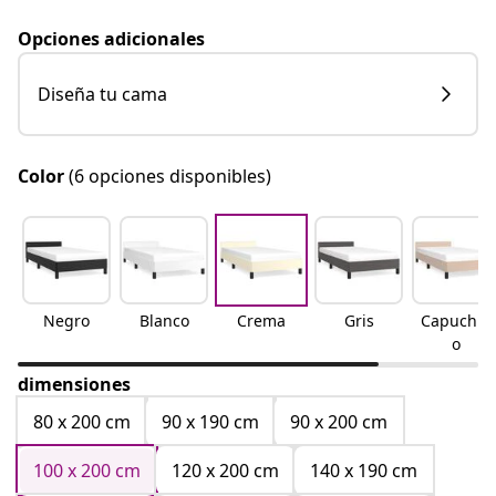
Opciones adicionales
Diseña tu cama
Color
(6 opciones disponibles)
Negro
Blanco
Crema
Gris
Capuchin
o
dimensiones
80 x 200 cm
90 x 190 cm
90 x 200 cm
100 x 200 cm
120 x 200 cm
140 x 190 cm