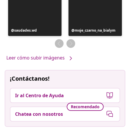
Publicación
saudades.wd
Publicación
moje_czarno_na_bialym
realizada
realizada
por
por
Leer cómo subir imágenes
¡Contáctanos!
Ir al Centro de Ayuda
Recomendado
Chatea con nosotros