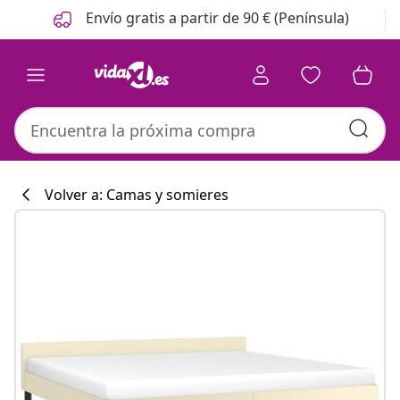
Anterior
Siguiente
Envío gratis a partir de 90 € (Península)
Volver a: Camas y somieres
Colección de co
#sharemevidaxl