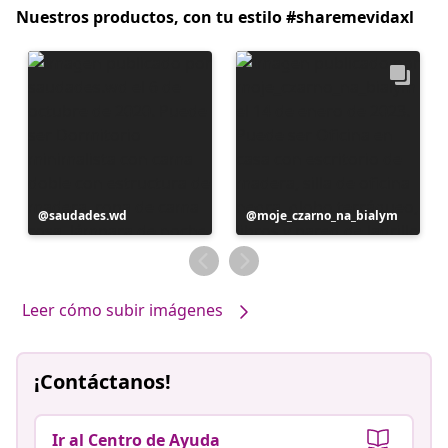
Nuestros productos, con tu estilo #sharemevidaxl
Publicación
saudades.wd
Publicación
moje_czarno_na_bialym
realizada
realizada
por
por
Leer cómo subir imágenes
¡Contáctanos!
Ir al Centro de Ayuda