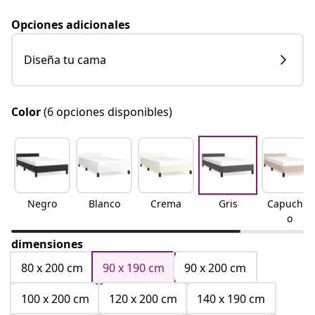
Opciones adicionales
Diseña tu cama
Color
(6 opciones disponibles)
Negro
Blanco
Crema
Gris
Capuchin
o
dimensiones
80 x 200 cm
90 x 190 cm
90 x 200 cm
100 x 200 cm
120 x 200 cm
140 x 190 cm