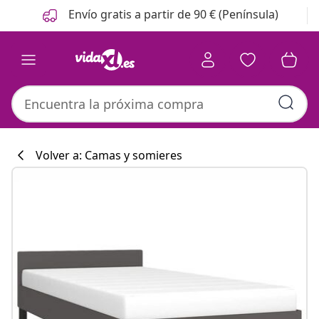
Anterior
Siguiente
Envío gratis a partir de 90 € (Península)
Volver a: Camas y somieres
Colección de co
#sharemevidaxl